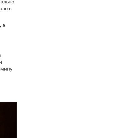
мально
ело в
, а
я
и
амину