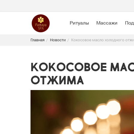
Ритуалы
Массажи
Под
Главная
Новости
Кокосовое масло холодного отж
Кокосовое ма
отжима