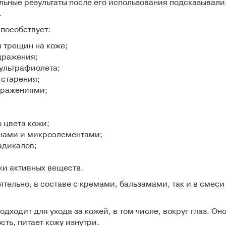
льные результаты после его использования подсказывали,
.
способствует:
 трещин на коже;
дражения;
ультрафиолета;
старения;
оражениями;
 цвета кожи;
нами и микроэлементами;
адикалов;
ки активных веществ.
тельно, в составе с кремами, бальзамами, так и в смеси
дходит для ухода за кожей, в том числе, вокруг глаз. Он
ть, питает кожу изнутри.