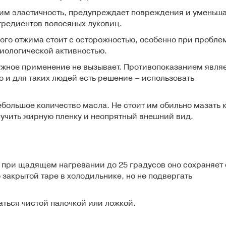
 им эластичность, предупреждает повреждения и уменьш
гредиентов волосяных луковиц.
ого отжима стоит с осторожностью, особенно при пробле
биологической активностью.
ужное
применение
не вызывает. Противопоказанием явля
 и для таких людей есть решение – использовать
ебольшое количество масла. Не стоит им обильно мазать 
лучить жирную пленку и неопрятный внешний вид.
 при щадящем нагревании до 25 градусов оно сохраняет
 закрытой таре в холодильнике, но не подвергать
ться чистой палочкой или ложкой.