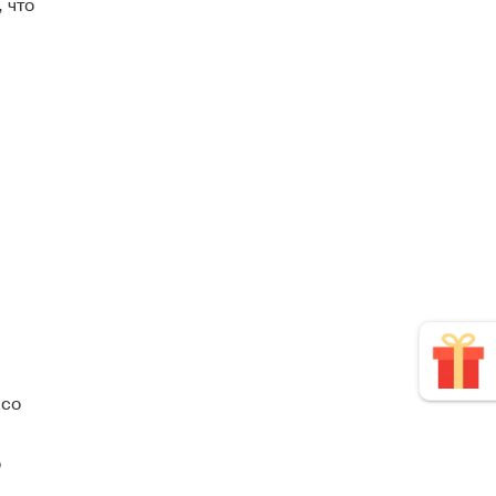
 что
 со
о