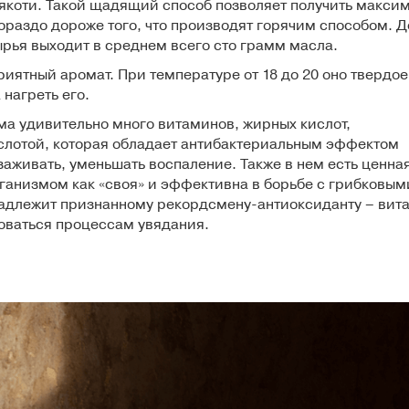
якоти. Такой щадящий способ позволяет получить макси
гораздо дороже того, что производят горячим способом. Д
ырья выходит в среднем всего сто грамм масла.
иятный аромат. При температуре от 18 до 20 оно твердое
нагреть его.
ма удивительно много витаминов, жирных кислот,
слотой, которая обладает антибактериальным эффектом
заживать, уменьшать воспаление. Также в нем есть ценна
анизмом как «своя» и эффективна в борьбе с грибковым
надлежит признанному рекордсмену-антиоксиданту – вит
роваться процессам увядания.