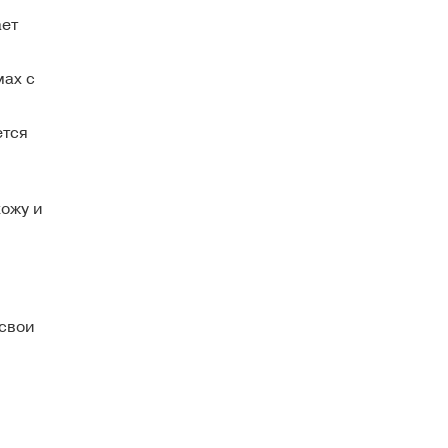
ает
мах с
ется
кожу и
 свои