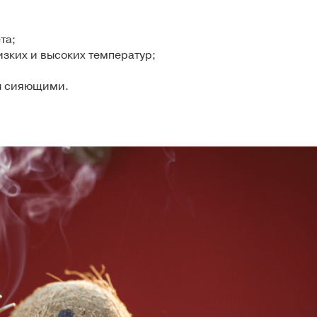
та;
зких и высоких температур;
ны сияющими.