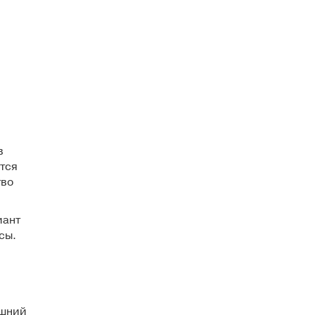
в
тся
тво
иант
сы.
ешний