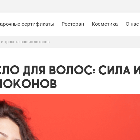
арочные сертификаты
Ресторан
Косметика
О нас
 и красота ваших локонов
о для волос: сила 
 локонов