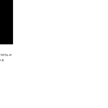
тить и
 в