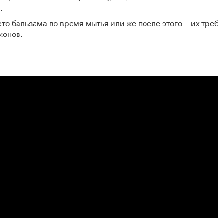
.
о бальзама во время мытья или же после этого – их тре
конов.