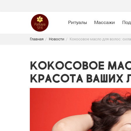
Ритуалы
Массажи
Под
Главная
Новости
Кокосовое масло для волос: сила
Кокосовое масл
красота ваших