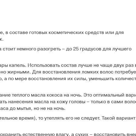
е, в составе готовых косметических средств или для
к.
а стоит немного разогреть – до 25 градусов для лучшего
ры капель. Использовать состав лучше не чаще двух раз 
рно жирными. Для восстановления ломких волос потребуе
ю, а по мере восстановления их силы, уменьшить
количес
ние теплого масла кокоса на ночь. Это оптимальный вар
ать нанесения масла на кожу головы – только в сами воло
аса до мытья, но не на ночь.
ельное время), то утеплять его не следует. Такой вариант
хранить естественную влагу, а сухих – восстановить вн